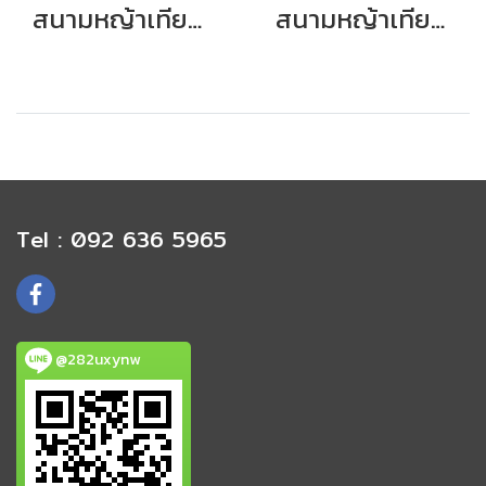
สนามหญ้าเทียม อำเภอนางรอง
สนามหญ้าเทียมบางปลา 27
Tel : 092 636 5965
@282uxynw