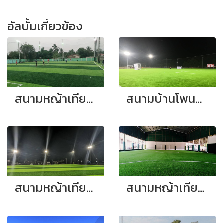
อัลบั้มเกี่ยวข้อง
สนามหญ้าเทียมเบนซ์ เอฟซี นครหลวงเวียงจันทน์
สนามบ้านโพนสวาดเหนือ​ สปป.ลาว
สนามหญ้าเทียมปากเซ สปป.ลาว
สนามหญ้าเทียมที่หนองคาย+แผ่นกันกระแทก