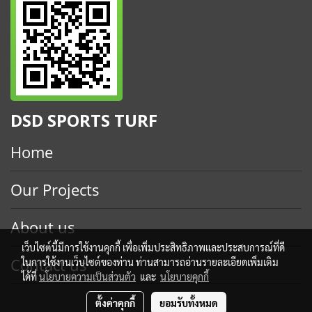
DSD SPORTS TURF
Home
Our Projects
About us
เว็บไซต์นี้มีการใช้งานคุกกี้ เพื่อเพิ่มประสิทธิภาพและประสบการณ์ที่ดี
Contact us
ในการใช้งานเว็บไซต์ของท่าน ท่านสามารถอ่านรายละเอียดเพิ่มเติม
ได้ที่
นโยบายความเป็นส่วนตัว
และ
นโยบายคุกกี้
ตั้งค่าคุกกี้
ยอมรับทั้งหมด