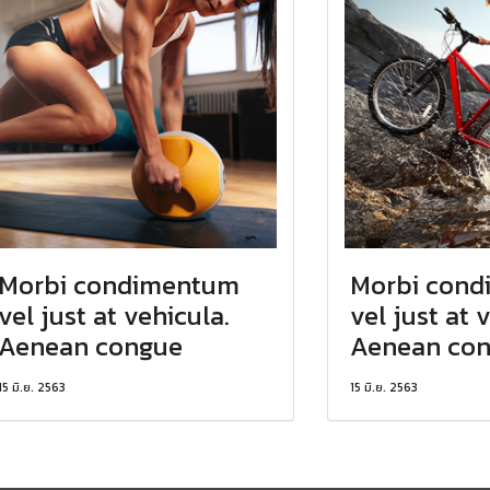
Morbi condimentum
Morbi con
vel just at vehicula.
vel just at 
Aenean congue
Aenean co
15 มิ.ย. 2563
15 มิ.ย. 2563