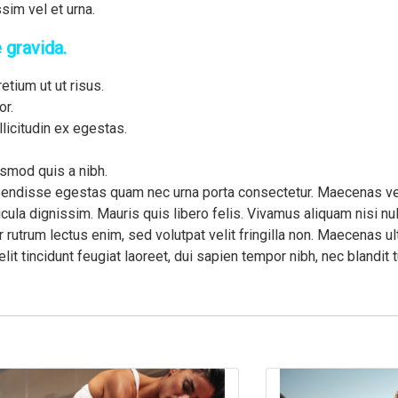
ssim vel et urna.
 gravida.
tium ut ut risus.
or.
llicitudin ex egestas.
ismod quis a nibh.
pendisse egestas quam nec urna porta consectetur. Maecenas vel
hicula dignissim. Mauris quis libero felis. Vivamus aliquam nisi n
 rutrum lectus enim, sed volutpat velit fringilla non. Maecenas ultr
lit tincidunt feugiat laoreet, dui sapien tempor nibh, nec blandit tu