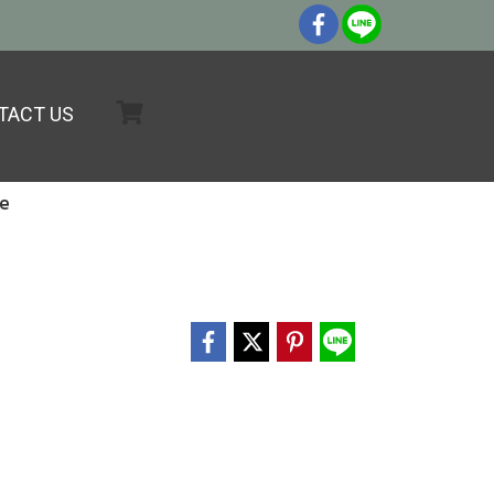
TACT US
ue