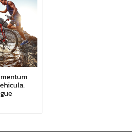
dimentum
vehicula.
ngue