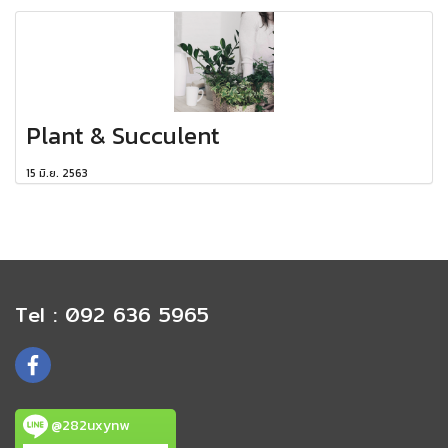
Plant & Succulent
15 มิ.ย. 2563
Tel : 092 636 5965
@282uxynw