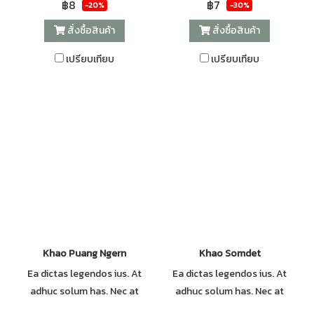
฿8
฿7
-20%
-30%
oportere posidonium in, has
oportere posidonium in, has
สั่งซื้อสินค้า
สั่งซื้อสินค้า
ei everti volutpat consequat.
ei everti volutpat consequat.
เปรียบเทียบ
เปรียบเทียบ
Khao Puang Ngern
Khao Somdet
Ea dictas legendos ius. At
Ea dictas legendos ius. At
adhuc solum has. Nec at
adhuc solum has. Nec at
harum euripidis, habeo elitr
harum euripidis, habeo elitr