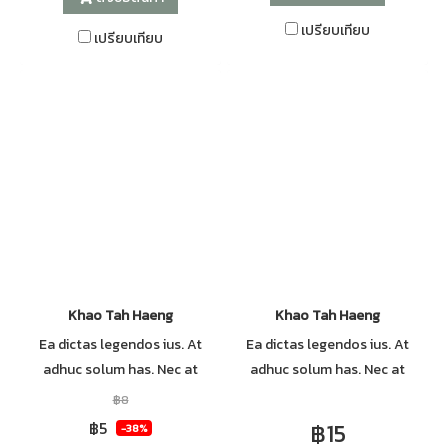
เปรียบเทียบ
เปรียบเทียบ
Khao Tah Haeng
Khao Tah Haeng
Ea dictas legendos ius. At
Ea dictas legendos ius. At
adhuc solum has. Nec at
adhuc solum has. Nec at
harum euripidis, habeo elitr
harum euripidis, habeo elitr
฿8
patrioque ne mel. Mei probo
patrioque ne mel. Mei probo
฿5
฿15
-38%
oportere posidonium in, has
oportere posidonium in, has