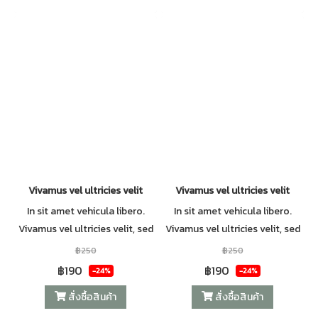
Vivamus vel ultricies velit
Vivamus vel ultricies velit
In sit amet vehicula libero.
In sit amet vehicula libero.
Vivamus vel ultricies velit, sed
Vivamus vel ultricies velit, sed
fringilla elit.
fringilla elit.
฿250
฿250
฿190
฿190
-24%
-24%
สั่งซื้อสินค้า
สั่งซื้อสินค้า