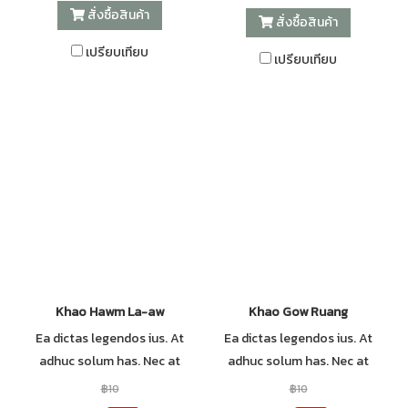
สั่งซื้อสินค้า
ei everti volutpat consequat.
ei everti volutpat consequat.
สั่งซื้อสินค้า
เปรียบเทียบ
เปรียบเทียบ
Khao Hawm La-aw
Khao Gow Ruang
Ea dictas legendos ius. At
Ea dictas legendos ius. At
adhuc solum has. Nec at
adhuc solum has. Nec at
harum euripidis, habeo elitr
harum euripidis, habeo elitr
฿10
฿10
patrioque ne mel. Mei probo
patrioque ne mel. Mei probo