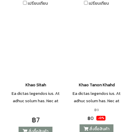
เปรียบเทียบ
เปรียบเทียบ
Khao Sitah
Khao Tanon Khahd
Ea dictas legendos ius. At
Ea dictas legendos ius. At
adhuc solum has. Nec at
adhuc solum has. Nec at
harum euripidis, habeo elitr
harum euripidis, habeo elitr
฿9
patrioque ne mel. Mei probo
patrioque ne mel. Mei probo
฿7
฿0
-0%
oportere posidonium in, has
oportere posidonium in, has
สั่งซื้อสินค้า
ei everti volutpat consequat.
ei everti volutpat consequat.
สั่งซื้อสินค้า